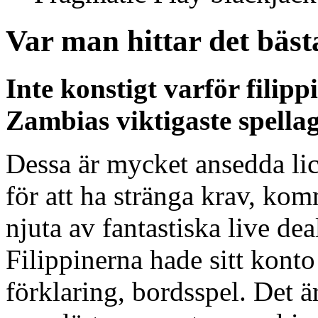
Var man hittar det bästa
Inte konstigt varför filipp
Zambias viktigaste spellag
Dessa är mycket ansedda li
för att ha stränga krav, kom
njuta av fantastiska live de
Filippinerna hade sitt konto
förklaring, bordsspel. Det ä