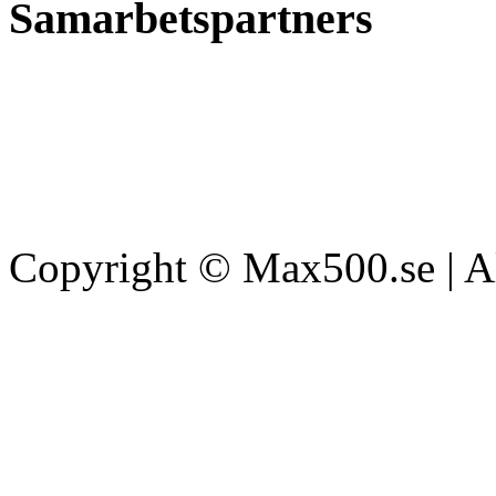
Samarbetspartners
Copyright © Max500.se | All