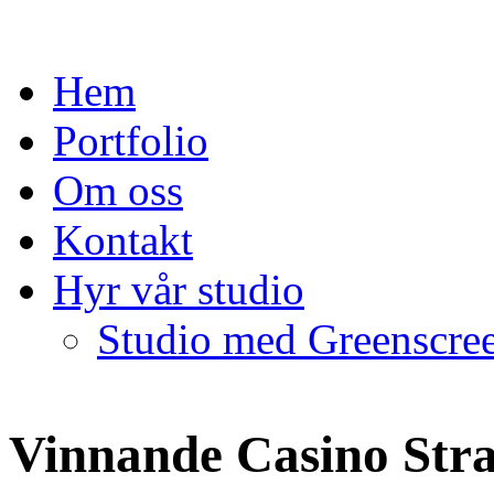
Hem
Portfolio
Om oss
Kontakt
Hyr vår studio
Studio med Greenscre
Vinnande Casino Stra