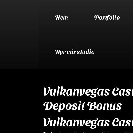
Hem
Portfolio
Hyr vår studio
Vulkanvegas Cas
Deposit Bonus
Vulkanvegas Cas