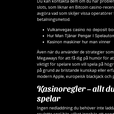
Du kan kontakta dem om du har problem
slots, som liknar en Bitcoin casino-rece
avgöra vad som skiljer vissa operatörer
betalningsmetod.
Vulkanvegas casino no deposit bo
Hur Man Tjänar Pengar I Spelauto
Kasinon maskiner hur man vinner
Även när du använder de strategier som v
Megaways för att få dig på humör för att 
viktigt för spelare som vill spela på högr
på grund av bristande kunskap eller erfa
modern Apple, europeisk blackjack och p
Kasinoregler – allt d
spelar
Ingen nedladdning du behöver inte ladda